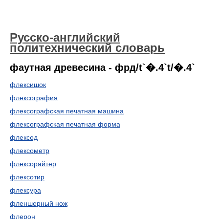
Русско-английский
политехнический словарь
фаутная древесина - фрд/t`�.4`t/�.4`
флексишок
флексография
флексографская печатная машина
флексографская печатная форма
флексод
флексометр
флексорайтер
флексотир
флексура
фленшерный нож
флерон