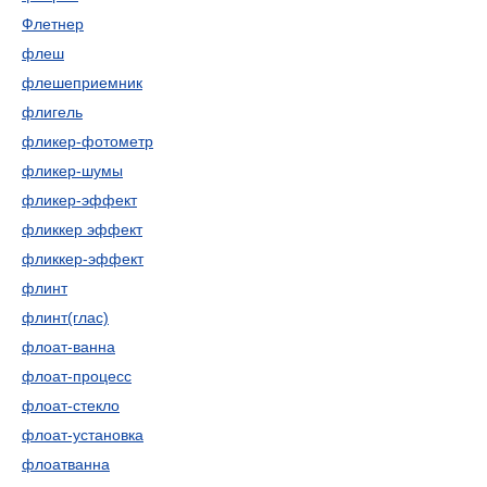
Флетнер
флеш
флешеприемник
флигель
фликер-фотометр
фликер-шумы
фликер-эффект
фликкер эффект
фликкер-эффект
флинт
флинт(глас)
флоат-ванна
флоат-процесс
флоат-стекло
флоат-установка
флоатванна