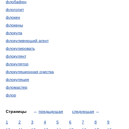
флобафен
флогопит
флокен
флокены
флокула
флокуливующий агент
флокулировать
флокулянт
флокулятор
флокуляционная очистка
флокуляция
фломастер
флор
Страницы
←
предыдущая
следующая
→
1
2
3
4
5
6
7
8
9